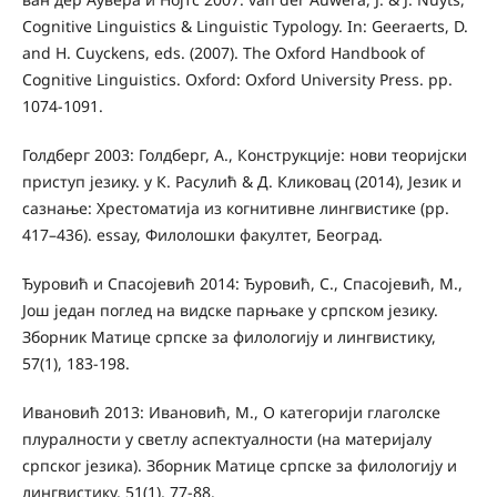
Cognitive Linguistics & Linguistic Typology. In: Geeraerts, D.
and H. Cuyckens, eds. (2007). The Oxford Handbook of
Cognitive Linguistics. Oxford: Oxford University Press. pp.
1074-1091.
Голдберг 2003: Голдберг, А., Конструкције: нови теоријски
приступ језику. у К. Расулић & Д. Кликовац (2014), Језик и
сазнање: Хрестоматија из когнитивне лингвистике (pp.
417–436). essay, Филолошки факултет, Београд.
Ђуровић и Спасојевић 2014: Ђуровић, С., Спасојевић, М.,
Још један поглед на видске парњаке у српском језику.
Зборник Матице српске за филологију и лингвистику,
57(1), 183-198.
Ивановић 2013: Ивановић, М., О категорији глаголске
плуралности у светлу аспектуалности (на материјалу
српског језика). Зборник Матице српске за филологију и
лингвистику, 51(1), 77-88.