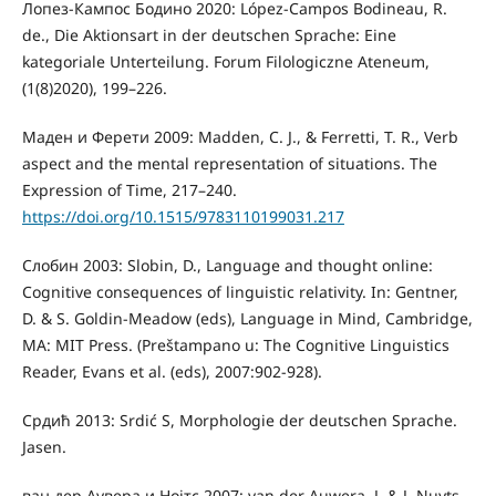
Лопез-Кампос Бодино 2020: López-Campos Bodineau, R.
de., Die Aktionsart in der deutschen Sprache: Eine
kategoriale Unterteilung. Forum Filologiczne Ateneum,
(1(8)2020), 199–226.
Маден и Ферети 2009: Madden, C. J., & Ferretti, T. R., Verb
aspect and the mental representation of situations. The
Expression of Time, 217–240.
https://doi.org/10.1515/9783110199031.217
Слобин 2003: Slobin, D., Language and thought online:
Cognitive consequences of linguistic relativity. In: Gentner,
D. & S. Goldin-Meadow (eds), Language in Mind, Cambridge,
MA: MIT Press. (Preštampano u: The Cognitive Linguistics
Reader, Evans et al. (eds), 2007:902-928).
Срдић 2013: Srdić S, Morphologie der deutschen Sprache.
Jasen.
ван дер Аувера и Нојтс 2007: van der Auwera, J. & J. Nuyts,