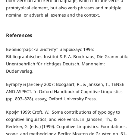
both German and Serbian laguage, which include verbs a
prototypical element, but also verb phrases and multiple
nominal or adverbial lexemes and the context.
References
Библиографски институт и Брокхаус 1996:
Bibliographisches Institut & F. A. Brockhaus, Die Grammatik:
Unentbehrlich für richtiges Deutsch. Mannheim:
Dudenverlag.
Бyгартy и Јансену 2007: Boogaart, R., & Janssen, T., TENSE
AND ASPECT. In Oxford Handbook of Cognitive Linguistics
(pp. 803–828). essay, Oxford University Press.
Крофт 1999: Croft, W., Some contributions of typology to
cognitive linguistics, and vice versa. In: Janssen, Th., &
Redeker, G. (eds.) (1999). Cognitive Linguistics: Foundations,
scope, and methodology. Berlin: Mouton de Gruyter. pp. 61-