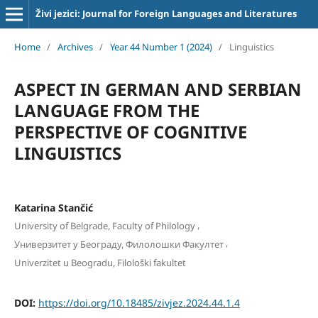
Živi jezici: Journal for Foreign Languages and Literatures
Home
/
Archives
/
Year 44 Number 1 (2024)
/
Linguistics
ASPECT IN GERMAN AND SERBIAN
LANGUAGE FROM THE
PERSPECTIVE OF COGNITIVE
LINGUISTICS
Katarina Stančić
,
University of Belgrade, Faculty of Philology
,
Универзитет у Београду, Филолошки Факултет
Univerzitet u Beogradu, Filološki fakultet
DOI:
https://doi.org/10.18485/zivjez.2024.44.1.4