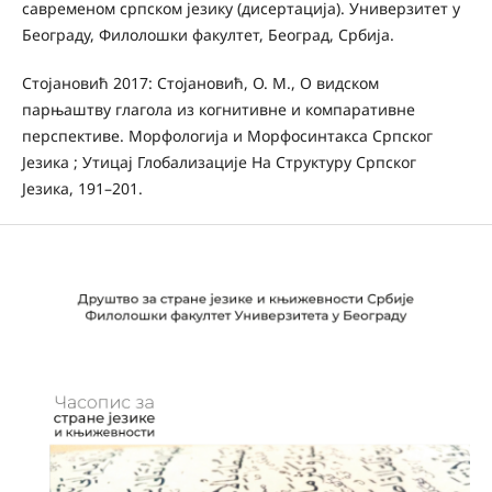
савременом српском језику (дисертација). Универзитет у
Београду, Филолошки факултет, Београд, Србија.
Стојановић 2017: Стојановић, О. М., О видском
парњаштву глагола из когнитивне и компаративне
перспективе. Морфологија и Морфосинтакса Српског
Језика ; Утицај Глобализације На Структуру Српског
Језика, 191–201.