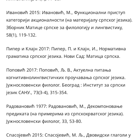
Ивановић 2015: Ивановић, М., Функционални приступ
категорији акционалности (на материјалу српског језика).
Зборник Матице српске за филологију и лингвистику,
58(1), 119-132.
Пипер и Клајн 2017: Пипер, П. и Клајн, И., Нормативна
граматика српског језика. Нови Сад: Матица српска.
Поповић 2017: Поповић, Љ. В., Актуелна питања
когнитивнолингвистичких проучавања српског језика.
Јужнословенски филолог. Београд : Институт за српски
језик САНУ., 73(3-4), 315-354.
Радовановић 1977: Радовановић, М., Декомпоновање
предиката (на примерима из српскохрватског језика).
Јужнословенски филолог, 33, 53-80.
Спасојевић 2015: Спасојевић, М. Љ., Двовидски глаголи у