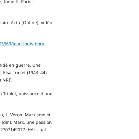
 tome II, Paris :
laire Actu [Online], vidéo
03369/jean-louis-bory-
mitié en guerre. Une
 Elsa Triolet (1943–44),
a NRF.
a Triolet, naissance d'une
u, L. Véron, Marxisme et
e (dir.), Marx, une passion
82707149077. HAL : hal-