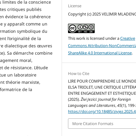
s limites de la conscience
License
tes critiques publiés
Copyright (c) 2025 VELIMIR MLADEN
n évidence la cohérence
ique y apparaît comme un
formation symbolique du
This work is licensed under a
Creative
t l’originalité de la
Commons Attribution-NonCommercia
ure dialectique des œuvres
ShareAlike 4.0 International License
.
tte). Sa démarche combine
ngagement moral,
t de résistance. L’étude
How to Cite
titue un laboratoire
LIRE POUR COMPRENDRE LE MONDE 
nt théorie marxiste,
ELSA TRIOLET, UNE CRITIQUE LITTÉR
sformatrice de la
ENTRE ENGAGEMENT ET ESTHETIQUE
(2025).
Živi Jezici: Journal for Foreign
Languages and Literatures
,
45
(1), 199
https://doi.org/10.18485/zivjez.2025.4
More Citation Formats