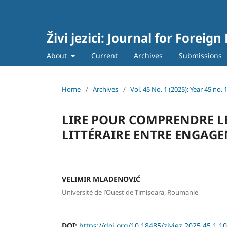
Živi jezici: Journal for Forei
About
Current
Archives
Submissions
Home
/
Archives
/
Vol. 45 No. 1 (2025): Year 45 no. 
LIRE POUR COMPRENDRE LE
LITTÉRAIRE ENTRE ENGAGE
VELIMIR MLADENOVIĆ
Université de l’Ouest de Timișoara, Roumanie
DOI:
https://doi.org/10.18485/zivjez.2025.45.1.10