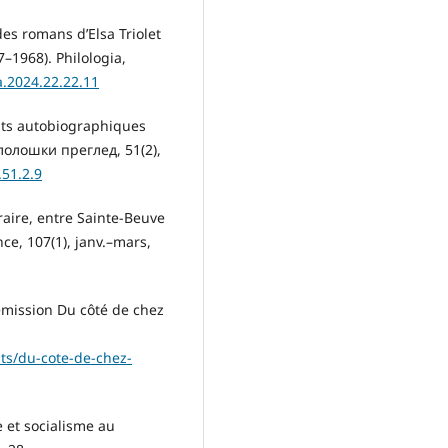
es romans d’Elsa Triolet
–1968). Philologia,
a.2024.22.22.11
nts autobiographiques
илолошки преглед, 51(2),
.51.2.9
raire, entre Sainte-Beuve
ance, 107(1), janv.–mars,
émission Du côté de chez
sts/du-cote-de-chez-
e et socialisme au