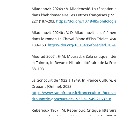
Mladenović 2024a : V. Mladenović. La réception d
dans l’hebdomadaire Les Lettres françaises (1957
22(1)187–203.
https://doi.org/10.18485/philologi
Mladenović 2024b : V. D. Mladenović. Les éléme
dans le roman Le Cheval Blanc d’Elsa Triolet. Ф
139–153.
https://doi.org/10.18485/fpregled.2024
Mourad 2007 : F.-M. Mourad, « Zola critique litté
et Taine », in Revue d’Histoire littéraire de la Fr
88–103.
Le Goncourt de 1922 à 1949. In France Culture, 
Drouant [Online], 2023.
https://www.radiofrance.fr/franceculture/podca
drouant/le-goncourt-de-1922-a-1949-2163718
Rebérioux 1967 : M. Rebérioux. Critique littérair