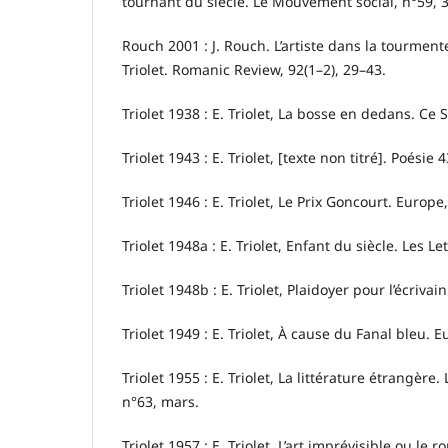
tournant du siècle. Le Mouvement social, n°59, 
Rouch 2001 : J. Rouch. L’artiste dans la tourmente 
Triolet. Romanic Review, 92(1–2), 29–43.
Triolet 1938 : E. Triolet, La bosse en dedans. Ce So
Triolet 1943 : E. Triolet, [texte non titré]. Poésie 
Triolet 1946 : E. Triolet, Le Prix Goncourt. Europe
Triolet 1948a : E. Triolet, Enfant du siècle. Les Le
Triolet 1948b : E. Triolet, Plaidoyer pour l’écrivai
Triolet 1949 : E. Triolet, À cause du Fanal bleu. 
Triolet 1955 : E. Triolet, La littérature étrangère.
n°63, mars.
Triolet 1957 : E. Triolet, L’art imprévisible ou le 