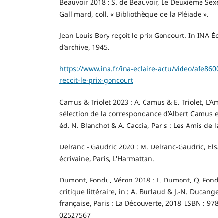
Beauvoir 2018 : S. de Beauvoir, Le Deuxième Sexe,
Gallimard, coll. « Bibliothèque de la Pléiade ».
Jean-Louis Bory reçoit le prix Goncourt. In INA Éc
d’archive, 1945.
https://www.ina.fr/ina-eclaire-actu/video/afe860
recoit-le-prix-goncourt
Camus & Triolet 2023 : A. Camus & E. Triolet, L’A
sélection de la correspondance d’Albert Camus et
éd. N. Blanchot & A. Caccia, Paris : Les Amis de l
Delranc - Gaudric 2020 : M. Delranc-Gaudric, Els
écrivaine, Paris, L'Harmattan.
Dumont, Fondu, Véron 2018 : L. Dumont, Q. Fond
critique littéraire, in : A. Burlaud & J.-N. Ducang
française, Paris : La Découverte, 2018. ISBN : 97
02527567