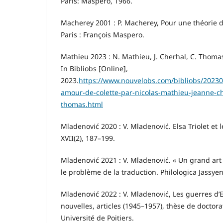
Paris: Maspero, 1966.
Macherey 2001 : P. Macherey, Pour une théorie de
Paris : François Maspero.
Mathieu 2023 : N. Mathieu, J. Cherhal, C. Thomas
In Bibliobs [Online],
2023.
https://www.nouvelobs.com/bibliobs/2023
amour-de-colette-par-nicolas-mathieu-jeanne-ch
thomas.html
Mladenović 2020 : V. Mladenović. Elsa Triolet et l
XVII(2), 187–199.
Mladenović 2021 : V. Mladenović. « Un grand art m
le problème de la traduction. Philologica Jassyen
Mladenović 2022 : V. Mladenović, Les guerres d’El
nouvelles, articles (1945–1957), thèse de doctora
Université de Poitiers.