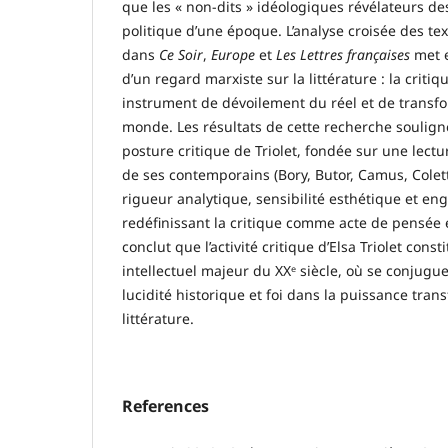
que les « non-dits » idéologiques révélateurs de
politique d’une époque. L’analyse croisée des tex
dans
Ce Soir
,
Europe
et
Les Lettres françaises
met e
d’un regard marxiste sur la littérature : la crit
instrument de dévoilement du réel et de trans
monde. Les résultats de cette recherche soulignen
posture critique de Triolet, fondée sur une lect
de ses contemporains (Bory, Butor, Camus, Cole
rigueur analytique, sensibilité esthétique et e
redéfinissant la critique comme acte de pensée e
conclut que l’activité critique d’Elsa Triolet cons
intellectuel majeur du XXᵉ siècle, où se conjugue
lucidité historique et foi dans la puissance tran
littérature.
References