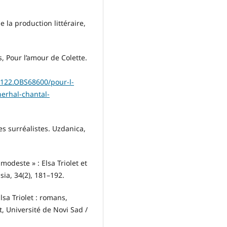
 la production littéraire,
, Pour l’amour de Colette.
0122.OBS68600/pour-l-
erhal-chantal-
es surréalistes. Uzdanica,
odeste » : Elsa Triolet et
sia, 34(2), 181–192.
sa Triolet : romans,
t, Université de Novi Sad /