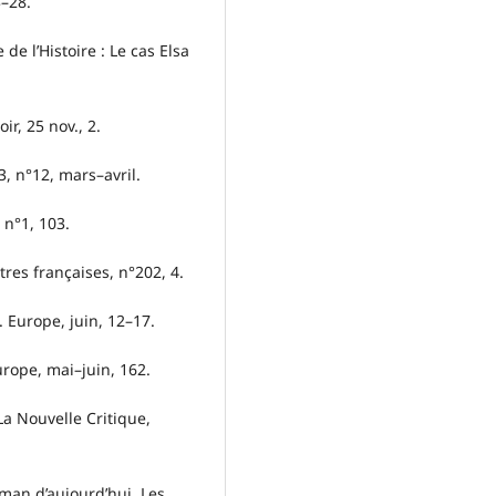
3–28.
de l’Histoire : Le cas Elsa
ir, 25 nov., 2.
43, n°12, mars–avril.
, n°1, 103.
ttres françaises, n°202, 4.
n. Europe, juin, 12–17.
Europe, mai–juin, 162.
 La Nouvelle Critique,
roman d’aujourd’hui. Les