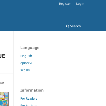
Register
Login
Search
Language
UE
English
српски
srpski
Information
For Readers
For Authors