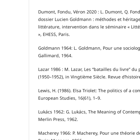
Dumont, Fondu, Véron 2020 : L. Dumont, Q. Fondu
dossier Lucien Goldmann : méthodes et héritages
littérature, intervention dans le séminaire « Litt
», EHESS, Paris.
Goldmann 1964: L. Goldmann, Pour une sociolog
Gallimard, 1964.
Lazar 1986 : M. Lazar, Les “batailles du livre” d
(1950–1952), in Vingtième Siècle. Revue d’histoir
Lewis, H. (1986). Elsa Triolet: The politics of a co
European Studies, 16(61), 1–9.
Lukács 1962: G. Lukács, The Meaning of Contem
Merlin Press, 1962.
Macherey 1966: P. Macherey, Pour une théorie de 