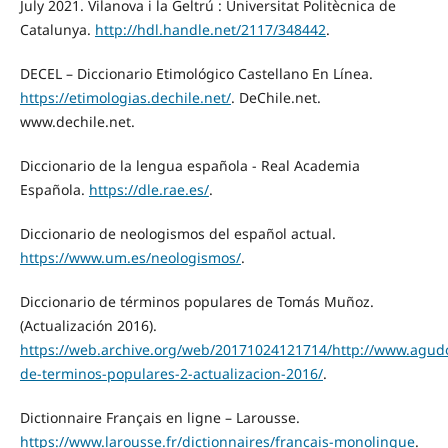
July 2021. Vilanova i la Geltrú : Universitat Politècnica de
Catalunya.
http://hdl.handle.net/2117/348442
.
DECEL – Diccionario Etimológico Castellano En Línea.
https://etimologias.dechile.net/
. DeChile.net.
www.dechile.net.
Diccionario de la lengua española - Real Academia
Española.
https://dle.rae.es/
.
Diccionario de neologismos del español actual.
https://www.um.es/neologismos/
.
Diccionario de términos populares de Tomás Muñoz.
(Actualización 2016).
https://web.archive.org/web/20171024121714/http://www.agudo
de-terminos-populares-2-actualizacion-2016/
.
Dictionnaire Français en ligne – Larousse.
https://www.larousse.fr/dictionnaires/francais-monolingue
.