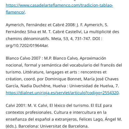
https://www.casadelarteflamenco.com/tradicion-tablao-
flamenco/
.
Aymerich, Fernández et Cabré 2008: J. F. Aymerich, S.
Fernández Silva et M. T. Cabré Castellví, La multiplicité des
chemins dénominatifs. Meta, 53, 4, 731-747. DOI :
org/10.7202/019644ar.
Blanco Calvo 2007 : M.P. Blanco Calvo, Aproximación
nocional, formal y semántica del vocabulario del francés del
turismo. Littérature, langages et arts : rencontres et
création, coord. por Dominique Bonnet, María José Chaves
García, Nadia Duchêne, Huelva : Universidad de Huelva, 7.
https://dialnet.unirioja.es/servlet/articulo?codigo=2554320
.
Calvi 2001: M. V. Calvi, El léxico del turismo. El ELE para
contextos profesionales. Cultura e intercultura en la
enseñanza del español a extranjeros, Felices Lago, Ángel M.
(éds.). Barcelona: Universitat de Barcelona.