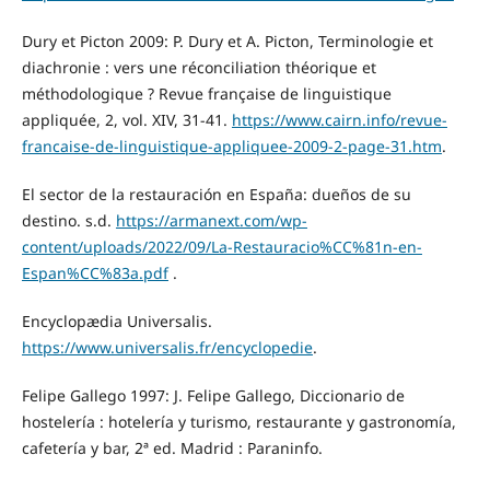
Dury et Picton 2009: P. Dury et A. Picton, Terminologie et
diachronie : vers une réconciliation théorique et
méthodologique ? Revue française de linguistique
appliquée, 2, vol. XIV, 31-41.
https://www.cairn.info/revue-
francaise-de-linguistique-appliquee-2009-2-page-31.htm
.
El sector de la restauración en España: dueños de su
destino. s.d.
https://armanext.com/wp-
content/uploads/2022/09/La-Restauracio%CC%81n-en-
Espan%CC%83a.pdf
.
Encyclopædia Universalis.
https://www.universalis.fr/encyclopedie
.
Felipe Gallego 1997: J. Felipe Gallego, Diccionario de
hostelería : hotelería y turismo, restaurante y gastronomía,
cafetería y bar, 2ª ed. Madrid : Paraninfo.