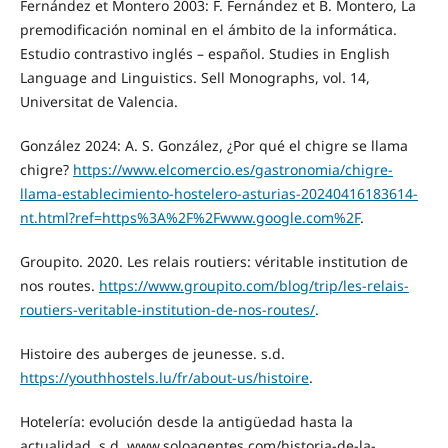
Fernández et Montero 2003: F. Fernández et B. Montero, La
premodificación nominal en el ámbito de la informática.
Estudio contrastivo inglés – español. Studies in English
Language and Linguistics. Sell Monographs, vol. 14,
Universitat de Valencia.
González 2024: A. S. González, ¿Por qué el chigre se llama
chigre?
https://www.elcomercio.es/gastronomia/chigre-
llama-establecimiento-hostelero-asturias-20240416183614-
nt.html?ref=https%3A%2F%2Fwww.google.com%2F
.
Groupito. 2020. Les relais routiers: véritable institution de
nos routes.
https://www.groupito.com/blog/trip/les-relais-
routiers-veritable-institution-de-nos-routes/
.
Histoire des auberges de jeunesse. s.d.
https://youthhostels.lu/fr/about-us/histoire
.
Hotelería: evolución desde la antigüedad hasta la
actualidad. s.d. www.soloagentes.com/historia-de-la-