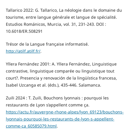
Tallarico 2022: G. Tallarico, La néologie dans le domaine du
tourisme, entre langue générale et langue de spécialité.
Estudios Románicos, Murcia, vol. 31, 231-243. DOI :
10.6018/ER.508291
Trésor de la Langue française informatisé.
http://atilf.atilf.fr/
.
Yllera Fernández 2001: A. Yllera Fernández, Linguistique
contrastive, linguistique comparée ou linguistique tout
court?. Presencia y renovación de la lingüística francesa,
Isabel Uzcanga et al. (éds.), 435-446. Salamanca.
Zuili 2024 : T. Zuili, Bouchons lyonnais : pourquoi les
restaurants de Lyon s’appellent comme ça.
https://actu.fr/auvergne-rhone-alpes/lyon_69123/bouchons-
lyonnais-pourquoi-les-restaurants-de-lyon-s-appellent-
comme-ca_60585079.html
.