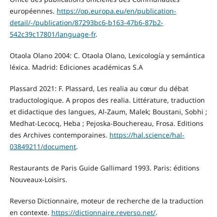
européennes.
https://op.europa.eu/en/publication-
detail/-/publication/87293bc6-b163-47b6-87b2-
542c39c17801/language-fr
.
Otaоla Olano 2004: C. Otaola Olano, Lexicología y semántica
léxica. Madrid: Ediciones académicas S.A
Plassard 2021: F. Plassard, Les realia au cœur du débat
traductologique. A propos des realia. Littérature, traduction
et didactique des langues, Al-Zaum, Malek; Boustani, Sobhi ;
Medhat-Lecocq, Heba ; Pejoska-Bouchereau, Frosa. Editions
des Archives contemporaines.
https://hal.science/hal-
03849211/document
.
Restaurants de Paris Guide Gallimard 1993. Paris: éditions
Nouveaux-Loisirs.
Reverso Dictionnaire, moteur de recherche de la traduction
en contexte.
https://dictionnaire.reverso.net/
.