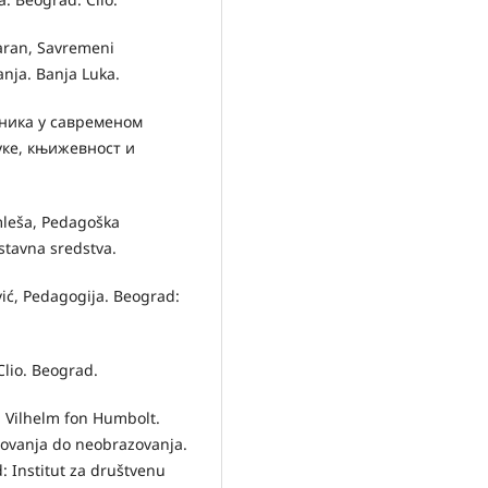
ran, Savremeni
anja. Banja Luka.
вника у савременом
уке, књижевност и
mleša, Pedagoška
stavna sredstva.
ić, Pedagogija. Beograd:
Clio. Beograd.
ć, Vilhelm fon Humbolt.
zovanja do neobrazovanja.
: Institut za društvenu