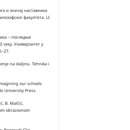
ога и значај наставника
илозофског факултета. LI
зика − последње
I vеку. Универзитет у
5−27.
čenje na daljinu. Tehnika i
imagining our schools
 University Press.
, B. Malčić,
nom obrazovnom
a. Beograd: Clio.