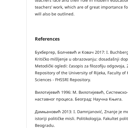
teachers face and their role in modern education
teachers’ work, which are of great importance fo
will also be outlined.
References
Бухбергер, Болчевић и Ковач 2017: I. Buchberger
Kritičko mišljenje u obrazovanju: dosadašnji dopr
Metodički ogledi: časopis za filozofiju odgovoja, 
Repository of the University of Rijeka, Faculty o
Sciences - FHSSRI Repository.
Вилотијевић 1996: М. Вилотијевић, Системско
наставног процеса. Београд: Научна Књига.
Дамњановић 2013: I. Damnjanović, Znanje je mo
istoriji političke misli. Politikologija. Fakultet po
Beogradu.