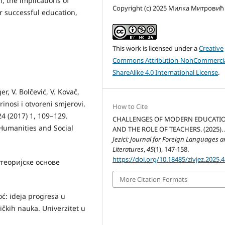
, the implications of
Copyright (c) 2025 Милка Митровић
r successful education,
This work is licensed under a
Creative
Commons Attribution-NonCommercia
ShareAlike 4.0 International License
.
, V. Bolčević, V. Kovač,
inosi i otvoreni smjerovi.
How to Cite
24 (2017) 1, 109−129.
CHALLENGES OF MODERN EDUCATI
f Humanities and Social
AND THE ROLE OF TEACHERS. (2025).
Jezici: Journal for Foreign Languages 
Literatures
,
45
(1), 147-158.
https://doi.org/10.18485/zivjez.2025.4
-теоријске основе
More Citation Formats
ć: ideja progresa u
litičkih nauka. Univerzitet u