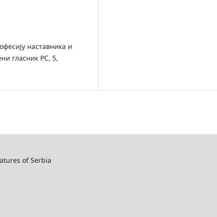
офесију наставника и
ни гласник РС, 5,
atures of Serbia