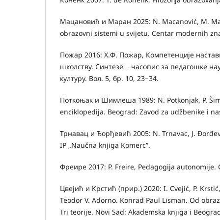
Мацановић и Маран 2025: N. Macanović, М. Ma
obrazovni sistemi u svijetu. Centar modernih zn
Пожар 2016: Х.Ф. Пожар, Компетенције наста
школству. Синтезе − часопис за педагошке на
културу. Вол. 5, бр. 10, 23−34.
Поткоњак и Шимлеша 1989: N. Potkonjak, P. Ši
enciklopedija. Beograd: Zavod za udžbenike i na
Трнавац и Ђорђевић 2005: N. Trnavac, J. Đorđev
IP „Naučna knjiga Komerc”.
Фреире 2017: P. Freire, Pedagogija autonomije. 
Цвејић и Крстић (прир.) 2020: I. Cvejić, P. Krsti
Teodor V. Adorno. Konrad Paul Lisman. Od obra
Tri teorije. Novi Sad: Akademska knjiga i Beograd