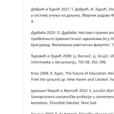
Добрић и Ђурић 2021: Т. Добрић, И. Ђурић, Ул
у систему учења на даљину. Зборник радова Ф
4.
Дурбаба 2025: О. Дурбаба, Настава страних је
прибежиште хуманистичког идеализма (и) у XX
Крагујевцу. Филолошко-уметнички факултет, 1
Ђуровић и Грујић 2008: Lj. Đurović, Lj. Grujić, U
informatika u obrazovanju. TIO 08, 392−396.
Еган 2008: K. Egan, The Future of Education: Re
from the ground up. New Haven and London: Yale
Јуришин Марић и Малчић 2022: S. Jurušin Marić
Samoprocena nastavničke profesije u savreme
kontekstu. Filozofski fakultet. Novi Sad.
Коненк 2007: T. de Konenk, Filozofija obrazovanj