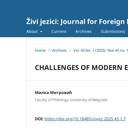
Živi jezici: Journal for Forei
About
Current
Archives
Submissions
Home
/
Archives
/
Vol. 45 No. 1 (2025): Year 45 no. 
CHALLENGES OF MODERN E
Милка Митровић
Faculty of Philology, University of Belgrade
DOI:
https://doi.org/10.18485/zivjez.2025.45.1.7