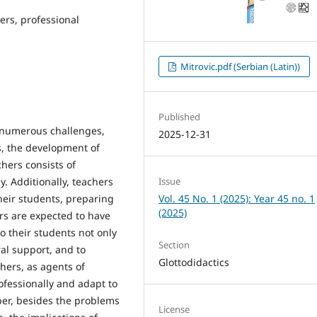
ers, professional
Mitrovic.pdf (Serbian (Latin))
Published
 numerous challenges,
2025-12-31
s, the development of
hers consists of
Issue
y. Additionally, teachers
Vol. 45 No. 1 (2025): Year 45 no. 1
their students, preparing
(2025)
rs are expected to have
o their students not only
Section
al support, and to
Glottodidactics
chers, as agents of
fessionally and adapt to
per, besides the problems
License